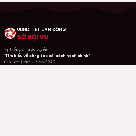
UBND TỈNH LÂM ĐỒNG
SỞ NỘI VỤ
Hệ thống thi trực tuyến
"Tìm hiểu về công tác cải cách hành chính"
tỉnh Lâm Đồng – Năm 2026
#CCHC2026
#LâmĐồng
#ThiTrựcTuyến
CƠ QUAN THƯỜNG TRỰC
Sở Nội vụ tỉnh Lâm Đồng
Số 36 Trần Phú, Phường Xuân Hương - Đà Lạt, Tỉnh Lâm Đồng
(Tầng 7 TTHC)
snv@lamdong.gov.vn
TỔ THƯ KÝ CUỘC THI